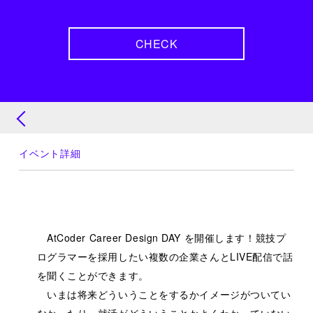
業からのメッセージを開いてみてください。ここに寄せら
れているのは、各社からの競技プログラマーへの熱い想い
CHECK
と、その可能性に対する企業、そして社会からの大きな期
待です。競技プログラマーのどんな能力や素質が求められ
ている仕事なのか、どんな仲間、環境、働き方が用意され
ているのか、そしてそこにはどんな成長が待っているの
か。競技プログラマーのためだけに編集された企業情報を
是非チェックしてみてください。
イベント詳細
AtCoder Career Design DAY を開催します！競技プ
ログラマーを採用したい複数の企業さんとLIVE配信で話
を聞くことができます。
いまは将来どういうことをするかイメージがついてい