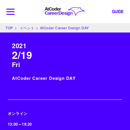
chokudaiのはなしへ
TOP
イベント
AtCoder Career Design DAY
2021
2/19
Fri
STEP
AtCoder Career Design DAY
企業からのメッセージ
3
オンライン
自分が何をしたいのか、何ができるのか、そしてどんな環
境で、どのように働きたいのか。「どう生きたいか」が少
13:00～19:20
しずつ見えてきたならば、競技プログラマーと働きたい企