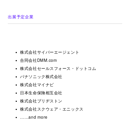
あなたの意志を示しましょう。働くイメージや就業条件な
どに不明な点や懸念を感じるポイントがあれば、積極的に
情報を収集することが大切です。その上で、開示されてい
出展予定企業
ない疑問点が残れば、面接の場などで確認し、あなたの志
望意欲も併せて伝える機会とすることで、ひとつ一つの接
点を有効に使う意識を持ってください。企業が一方的に学
生を評価するのが就活ではありません。最後まで、お互い
が納得できるゴールをめざしてください！
株式会社サイバーエージェント
合同会社DMM.com
株式会社セールスフォース・ドットコム
パナソニック株式会社
株式会社マイナビ
日本生命保険相互会社
株式会社ブリヂストン
CLOSE
株式会社スクウェア・エニックス
……and more