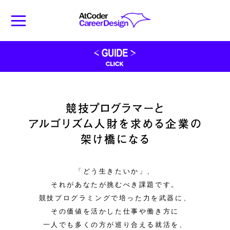
れているのは、各社からの競技プログラマーへの熱い想い
と、その可能性に対する企業、そして社会からの大きな期
待です。競技プログラマーのどんな能力や素質が求められ
ている仕事なのか、どんな仲間、環境、働き方が用意され
ているのか、そしてそこにはどんな成長が待っているの
か。競技プログラマーのためだけに編集された企業情報を
是非チェックしてみてください。
「どう生きたいか」、
それがあなたが挑むべき課題です。
競技プログラミングで培った力を武器に、
その価値を活かした仕事や働き方に
一人でも多くの方が巡り合える就活を、