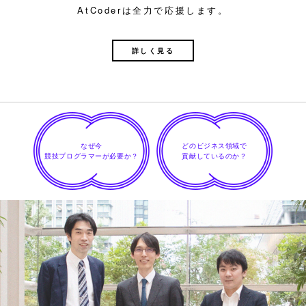
AtCoderは全力で応援します。
企業からのメッセージへ
詳しく見る
なぜ今
どのビジネス領域で
競技プログラマーが必要か？
貢献しているのか？
STEP
エントリー/面接
4
興味を持った企業があれば、まずはエントリーすることで
あなたの意志を示しましょう。働くイメージや就業条件な
どに不明な点や懸念を感じるポイントがあれば、積極的に