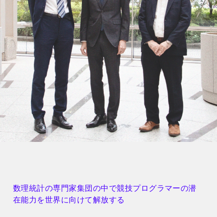
情報を収集することが大切です。その上で、開示されてい
ない疑問点が残れば、面接の場などで確認し、あなたの志
望意欲も併せて伝える機会とすることで、ひとつ一つの接
点を有効に使う意識を持ってください。企業が一方的に学
生を評価するのが就活ではありません。最後まで、お互い
が納得できるゴールをめざしてください！
CLOSE
数理統計の専門家集団の中で競技プログラマーの潜
在能力を世界に向けて解放する