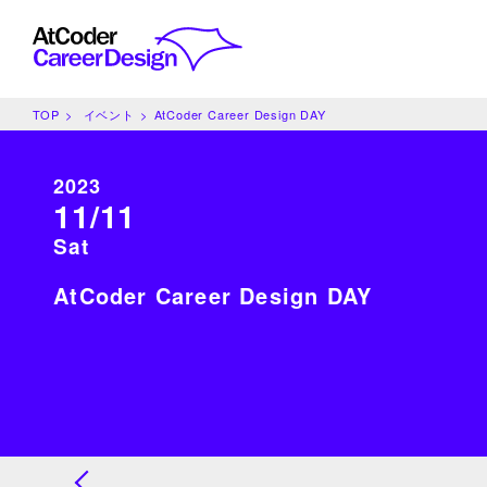
TOP
イベント
AtCoder Career Design DAY
2023
11/11
Sat
AtCoder Career Design DAY