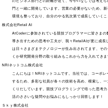
のビジネス部門との距離が近く、今やITなしでは考え
門と一緒に開発しています。営業の必要がないため、新卒
環境も整っており、自分のやる気次第で成長していくこ
株式会社Retail AI
AtCoderに参加されている競技プログラマーに皆さ
導き出すための思考や工夫が、我々RetailAIが更に
は日々さまざまテクノロジーが生み出されてます、その
くか研究開発分野の取り組みもこれから力を入れてきます ぜ
NRIネットコム株式会社
こんにちは！NRIネットコムです。当社では、コーポ
するため、多彩な社員が各々の技術を⾼め、模索し、⼀
くりだしています。競技プログラミングで培った思考力
活のささいな疑問やお悩みにもしっかり回答します！
Ｓｋｙ株式会社