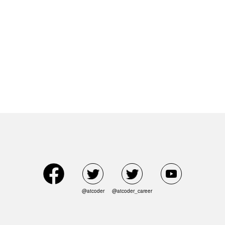
@atcoder
@atcoder_career