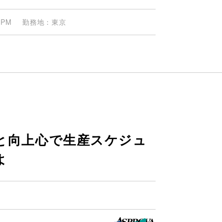
PM
勤務地
東京
と向上心で生産スケジュ
よ