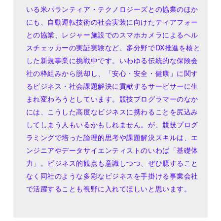
いる米パランティア・テクノロジーズとの協業のほか
にも、自動運転技術の社会実装に向けたティアフォー
との協業、レジャー施設でのスマホカメラによるヘル
スチェッカーの実証実験など、多分野でDX推進を核と
した新規事業に挑戦中です。いわゆる伝統的な保険会
社の枠組みから脱却し、「安心・安全・健康」に関す
るビジネス・社会課題解決に貢献するサービサーに生
まれ変わろうとしています。競技プログラマーのなか
には、こうした高度なビジネスに携わることを尻込み
してしまう人もいるかもしれません。が、競技プログ
ラミングで培った論理的思考や課題解決スキルは、エ
ンジニアやデータサイエンティストのいわば「基礎体
力」。ビジネス的観点も意識しつつ、ぜひ臆すること
なく同社のような多彩なビジネスを手掛ける事業会社
で活躍することも視野に入れてほしいと思います。