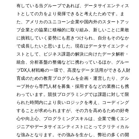
有している当グループであれば、データサイエンティス
トとしての力をより発揮できると考えたためです。ま
た、アメリカのユニコーン企業や国内外のスタートアッ
プ企業との協業に積極的に取り組み、新しいことに果敢
に挑戦していく姿勢にも惹きつけられ、自分もそのなか
で成長したいと思いました。現在はデータサイエンティ
ストとして、ビジネス課題の解決に向けたデータ解析・
統合、分析基盤の整備などに携わっているほか、グルー
プDX人材戦略の一環で、高度なデータ活用ができる人財
育成のための教育プログラムを企画・運営したり、グル
ープ外から専門人材を募集・採用するなどの業務にも携
わっています。競技プログラミングでは課題に対して限
られた時間内により良いロジックを考え、コーディング
することが求められますが、その力を高めるための好奇
心や向上心、プログラミングスキルは、企業で働くエン
ジニアやデータサイエンティストにとってクリティカル
な強みとなります。その強みを生かし、弊社の多くの開